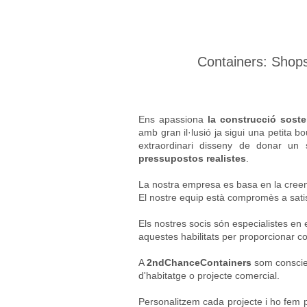
Containers: Shop
Ens apassiona
la construcció soste
amb gran il·lusió ja sigui una petita 
extraordinari disseny de donar un 
pressupostos realistes
.
La nostra empresa es basa en la creen
El nostre equip està compromès a sati
Els nostres socis són especialistes en 
aquestes habilitats per proporcionar c
A
2ndChanceContainers
som conscien
d'habitatge o projecte comercial.
Personalitzem cada projecte i ho fem p